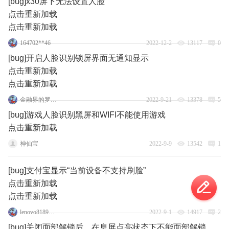
[bug]x30屏下无法设置人脸
点击重新加载
点击重新加载
164702**46
2022-12-2
13117
0
[bug]开启人脸识别锁屏界面无通知显示
点击重新加载
点击重新加载
金融界的罗先生
2022-9-21
13378
5
[bug]游戏人脸识别黑屏和WIFI不能使用游戏
点击重新加载
神仙宝
2022-9-9
13542
1
[bug]支付宝显示“当前设备不支持刷脸”
点击重新加载
点击重新加载
lenovo81894477
2022-9-1
14917
2
[bug]关闭面部解锁后，在息屏点亮状态下不能面部解锁