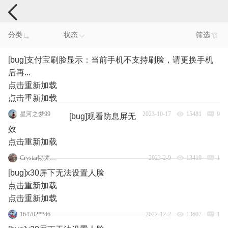
手机反馈
分类
状态
筛选
[bug]支付宝刷脸显示：当前手机不支持刷脸，请更换手机
后再...
点击重新加载
点击重新加载
星河之梦99
2023-10-17
15481
9
[bug]观看防息屏无
效
点击重新加载
Crystar恸哭之星777
2023-2-9
13419
1
[bug]x30屏下无法设置人脸
点击重新加载
点击重新加载
164702**46
2022-12-2
13607
1