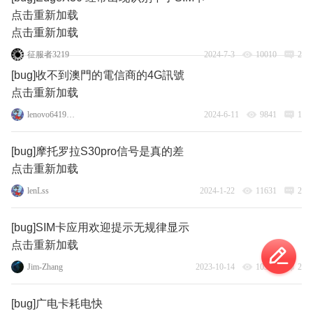
点击重新加载
点击重新加载
征服者3219
2024-7-3
10010
2
[bug]收不到澳門的電信商的4G訊號
点击重新加载
lenovo64196223
2024-6-11
9841
1
[bug]摩托罗拉S30pro信号是真的差
点击重新加载
lenLss
2024-1-22
11631
2
[bug]SIM卡应用欢迎提示无规律显示
点击重新加载
Jim-Zhang
2023-10-14
10382
2
[bug]广电卡耗电快