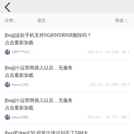
手机反馈
分类
状态
筛选
[bug]这款手机支持5G的N5和N8频段吗？
点击重新加载
186****0132_60
2026-4-12
2796
1
[bug]小运营商插入以后，无服务
点击重新加载
lenovo124346155
2025-2-8
6490
0
[bug]小运营商插入以后，无服务
点击重新加载
lenovo109156355
2024-10-5
7915
2
[bug]EdgeX30 经常出现识别不了SIM卡