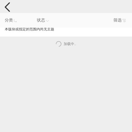
手机反馈
分类
状态
筛选
本版块或指定的范围内尚无主题
加载中..