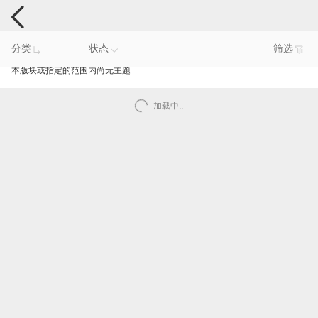
手机反馈
分类
状态
筛选
本版块或指定的范围内尚无主题
加载中..