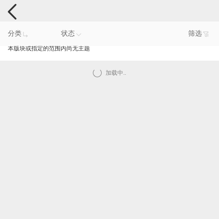
手机反馈
分类
状态
筛选
本版块或指定的范围内尚无主题
加载中..