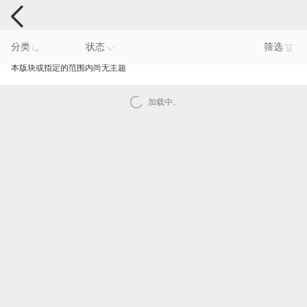
手机反馈
分类
状态
筛选
本版块或指定的范围内尚无主题
加载中..