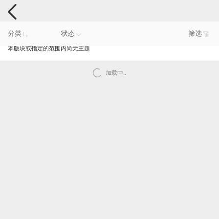
手机反馈
分类
状态
筛选
本版块或指定的范围内尚无主题
加载中..