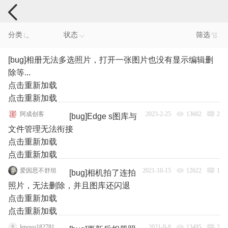
手机反馈
分类
状态
筛选
[bug]相册无法多选照片，打开一张图片也没有显示编辑删
除等...
点击重新加载
点击重新加载
阿成创客
2023-2-25
13602
2
[bug]Edge s图库与
文件管理无法衔接
点击重新加载
点击重新加载
爱因思不舒坦
2021-10-15
12622
1
[bug]相机拍了连拍
照片，无法删除，并且图库还闪退
点击重新加载
点击重新加载
lenovo182781
2021-9-8
13495
2