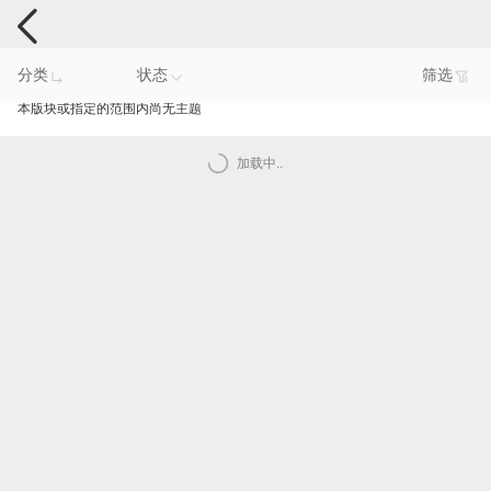
手机反馈
分类
状态
筛选
本版块或指定的范围内尚无主题
加载中..