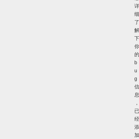
b
u
g