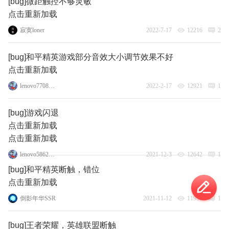
[bug]微距触控不够灵敏
点击重新加载
寂寞loner
2022-7-17
12216
2
[bug]和平精英游戏部分音效大小调节效果不好
点击重新加载
lenovo77087684
2022-2-17
12921
1
[bug]游戏闪退
点击重新加载
点击重新加载
lenovo58624544
2021-12-3
12642
1
[bug]和平精英断触，错位
点击重新加载
倒影年华SSR
2021-11-12
11958
1
[bug]王者荣耀，英雄联盟断触