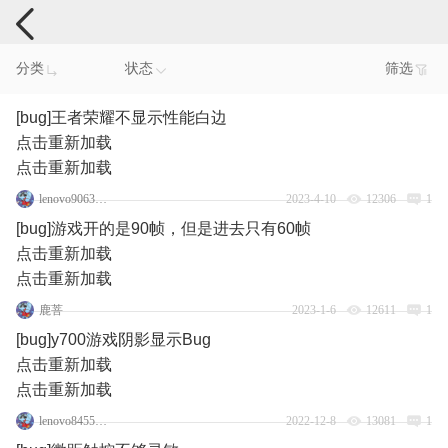
手机反馈
分类
状态
筛选
[bug]王者荣耀不显示性能白边
点击重新加载
点击重新加载
lenovo90631798
2023-4-10
12306
1
[bug]游戏开的是90帧，但是进去只有60帧
点击重新加载
点击重新加载
鹿菩
2023-1-6
12611
1
[bug]y700游戏阴影显示Bug
点击重新加载
点击重新加载
lenovo84552076
2022-12-8
13081
1