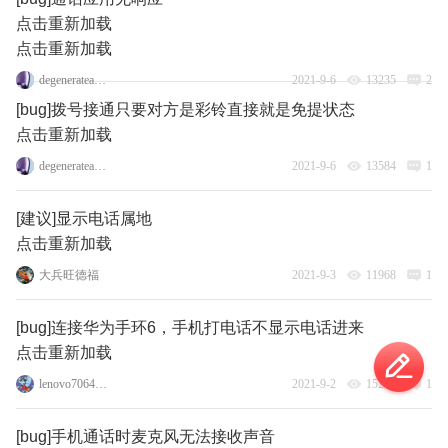
点击重新加载
点击重新加载
degenerateangel163
2021-9-6
13235
2
[bug]拨号接通只要对方是彩铃直接就是免提状态
点击重新加载
degenerateangel163
2021-9-6
13584
1
[建议]显示电话属地
点击重新加载
大兵旺德福
2021-9-3
11968
1
[bug]连接华为手环6，手机打电话不显示电话进来
点击重新加载
lenovo70644993
2021-9-2
15216
1
[bug]手机通话时麦克风无法接收声音