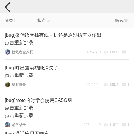
手机反馈
分类
状态
筛选
[bug]微信语音插有线耳机还是通过扬声器传出
点击重新加载
拯救者全家桶
2023-2-10
13508
2
[bug]呼出震动功能消失了
点击重新加载
奥胖哥哥
2021-11-14
13071
1
[bug]moto啥时学会使用SA5G网
点击重新加载
点击重新加载
老爷爷子
2021-11-10
11829
1
[bug]通话应用无响应