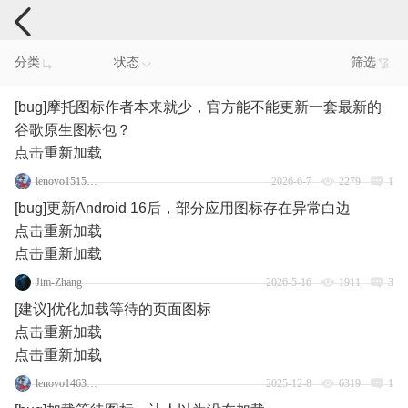
手机反馈
分类
状态
筛选
[bug]摩托图标作者本来就少，官方能不能更新一套最新的
谷歌原生图标包？
点击重新加载
lenovo151546618
2026-6-7
2279
1
[bug]更新Android 16后，部分应用图标存在异常白边
点击重新加载
点击重新加载
Jim-Zhang
2026-5-16
1911
3
[建议]优化加载等待的页面图标
点击重新加载
点击重新加载
lenovo146341035
2025-12-8
6319
1