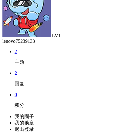
LV1
lenovo75239133
2
主题
2
回复
0
积分
我的圈子
我的勋章
退出登录