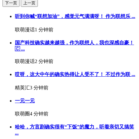
下一页
上一页
听到你喊“联想加油”，感觉元气满满呀！ 作为联想乐 ...
联萌漫话
1 分钟前
国产科技确实越来越强，作为联想人，我也深感自豪！
🇨 ...
联萌漫话
2 分钟前
哎呀，这大中午的确实热得让人受不了！️ 不过作为联 ...
精英汇
3 分钟前
一元一元
联萌圈
4 分钟前
哈哈，方言剧确实很有“下饭”的魔力，听着亲切又搞笑
...