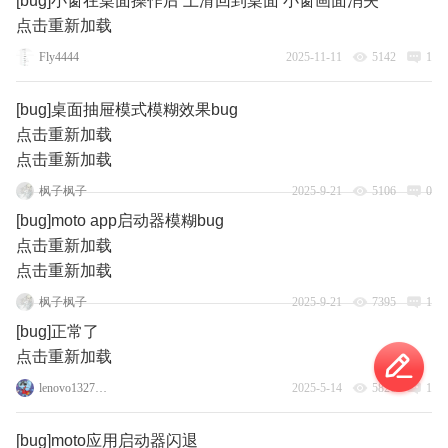
[bug]小窗在桌面操作后 上滑回到桌面 小窗画面消失
点击重新加载
Fly4444
2025-11-11
5142
1
[bug]桌面抽屉模式模糊效果bug
点击重新加载
点击重新加载
枫子枫子
2025-9-21
5106
0
[bug]moto app启动器模糊bug
点击重新加载
点击重新加载
枫子枫子
2025-9-21
7395
1
[bug]正常了
点击重新加载
lenovo132760642
2025-5-14
5826
1
[bug]moto应用启动器闪退