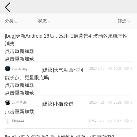
手机反馈
分类
状态
筛选
[bug]更新Android 16后，应用抽屉背景毛玻璃效果概率性
消失
点击重新加载
点击重新加载
Jim-Zhang
2026-5-15
1509
1
[建议]天气动画时间
能长点、更显眼点吗
点击重新加载
点击重新加载
江油星海
2026-4-21
2628
1
[建议]小窗改进
点击重新加载
Fly4444
2025-11-11
5812
1