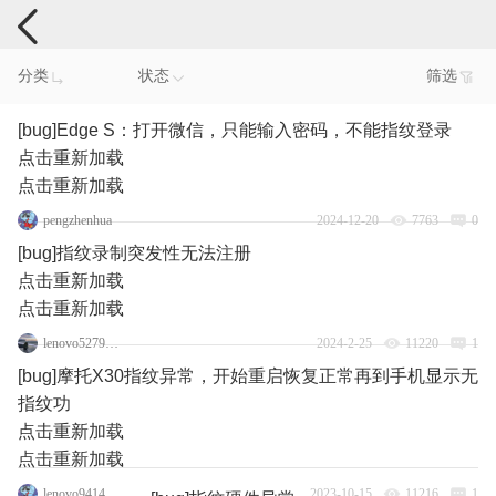
手机反馈
分类
状态
筛选
[bug]Edge S：打开微信，只能输入密码，不能指纹登录
点击重新加载
点击重新加载
pengzhenhua
2024-12-20
7763
0
[bug]指纹录制突发性无法注册
点击重新加载
点击重新加载
lenovo52797634
2024-2-25
11220
1
[bug]摩托X30指纹异常，开始重启恢复正常再到手机显示无
指纹功
点击重新加载
点击重新加载
lenovo94142500
2023-10-15
11216
1