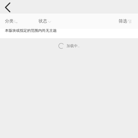
手机反馈
分类
状态
筛选
本版块或指定的范围内尚无主题
加载中..