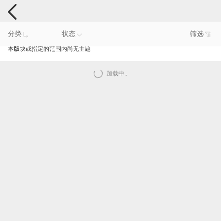
手机反馈
分类
状态
筛选
本版块或指定的范围内尚无主题
加载中..