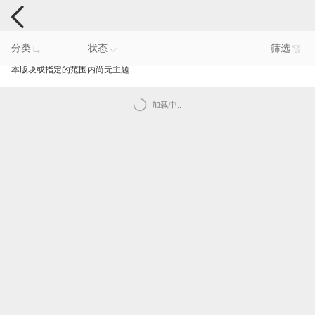
手机反馈
分类
状态
筛选
本版块或指定的范围内尚无主题
加载中..