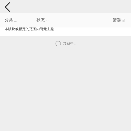
手机反馈
分类
状态
筛选
本版块或指定的范围内尚无主题
加载中..