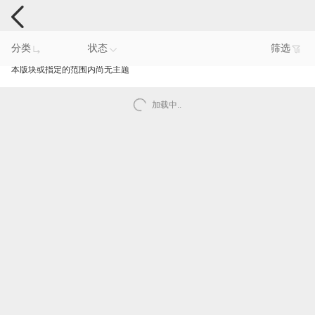
手机反馈
分类
状态
筛选
本版块或指定的范围内尚无主题
加载中..