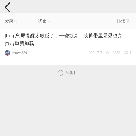
手机反馈
分类
状态
筛选
[bug]息屏提醒太敏感了，一碰就亮，装裤带里晃晃也亮
点击重新加载
lenovo63017180
2021-7-7
13853
1
加载中..