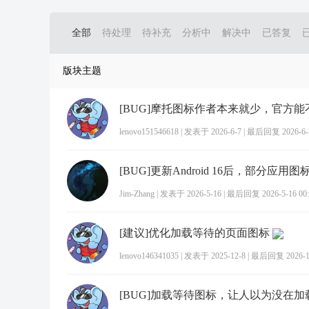
全部
待处理
待补充
分析中
解决中
已答复
版块主题
lenovo151546618
|
发表于 2026-6-7
|
最后回复 2026-6-7
Jim-Zhang
|
发表于 2026-5-16
|
最后回复 2026-5-16 00:
[建议]优化加载等待的页面图标
lenovo146341035
|
发表于 2025-12-8
|
最后回复 2026-1-
[BUG]加载等待图标，让人以为没在加