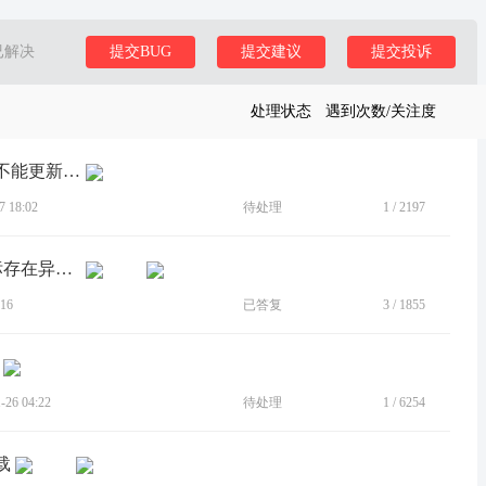
已解决
提交BUG
提交建议
提交投诉
处理状态
遇到次数/关注度
[BUG]摩托图标作者本来就少，官方能不能更新一套最新的谷歌原生图标包？
 18:02
待处理
1
/
2197
[BUG]更新Android 16后，部分应用图标存在异常白边
16
已答复
3
/
1855
26 04:22
待处理
1
/
6254
载