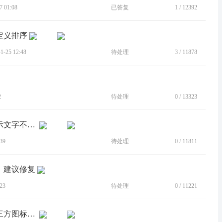
 01:08
已答复
1
/
12392
定义排序
-25 12:48
待处理
3
/
11878
2
待处理
0
/
13323
[建议]【补充图片】长按图标，菜单显示文字不协调，建议修复
39
待处理
0
/
11811
，建议修复
23
待处理
0
/
11221
[建议]希望图标包设置出一个不干涉第三方图标的开关