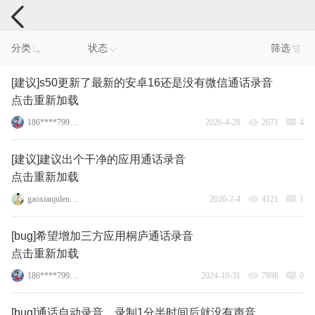
手机反馈
分类
状态
筛选
[建议]s50更新了最新的安卓16还是没有微信通话录音
点击重新加载
186****7998_12
2026-4-28
2671
4
[建议]建议出个干净的应用通话录音
点击重新加载
gaoxianjulenovo
2026-2-4
4121
1
[bug]希望增加三方应用桐庐通话录音
点击重新加载
186****7998_12
2024-10-31
7898
0
[bug]通话自动录音，录制1分半时间后就没有声音