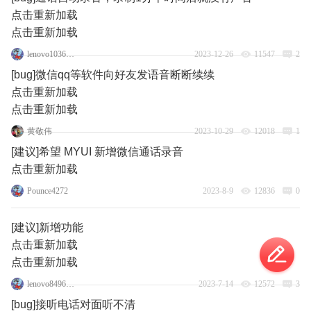
点击重新加载
点击重新加载
lenovo103689723
2023-12-26
11547
2
[bug]微信qq等软件向好友发语音断断续续
点击重新加载
点击重新加载
黄敬伟
2023-10-29
12018
1
[建议]希望 MYUI 新增微信通话录音
点击重新加载
Pounce4272
2023-8-9
12836
0
[建议]新增功能
点击重新加载
点击重新加载
lenovo84966116
2023-7-14
12572
3
[bug]接听电话对面听不清