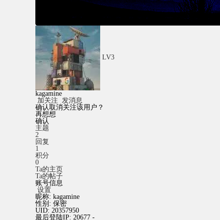
LV3
kagamine
加关注
发消息
确认取消关注该用户？
再想想
确认
主题
2
回复
1
积分
0
Ta的主页
Ta的帖子
账号信息
设置
昵称:
kagamine
性别:
保密
UID:
20357950
最后登陆IP:
20677 -