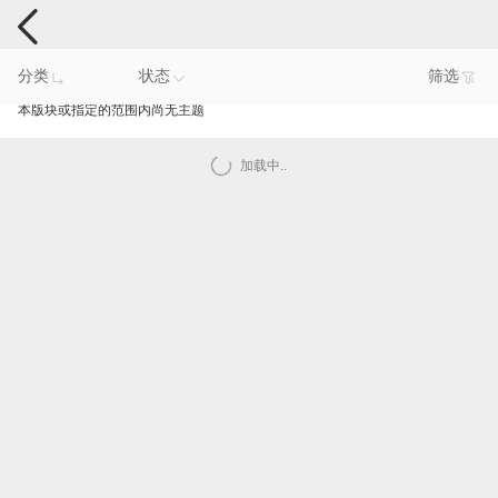
手机反馈
分类
状态
筛选
本版块或指定的范围内尚无主题
加载中..