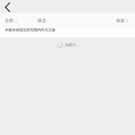
手机反馈
分类
状态
筛选
本版块或指定的范围内尚无主题
加载中..