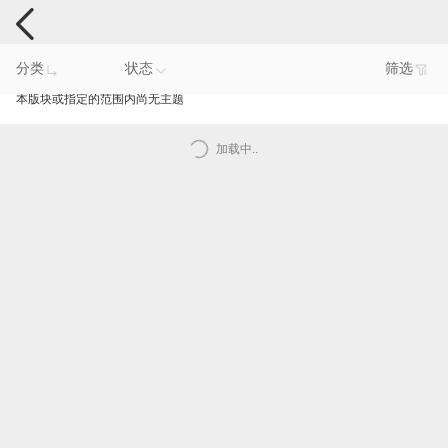
手机反馈
分类
状态
筛选
本版块或指定的范围内尚无主题
加载中..