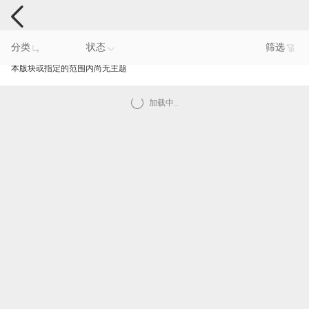
手机反馈
分类
状态
筛选
本版块或指定的范围内尚无主题
加载中..