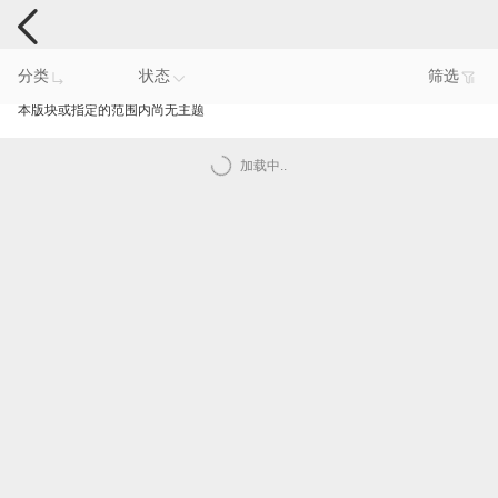
手机反馈
分类
状态
筛选
本版块或指定的范围内尚无主题
加载中..