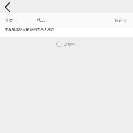
手机反馈
分类
状态
筛选
本版块或指定的范围内尚无主题
加载中..