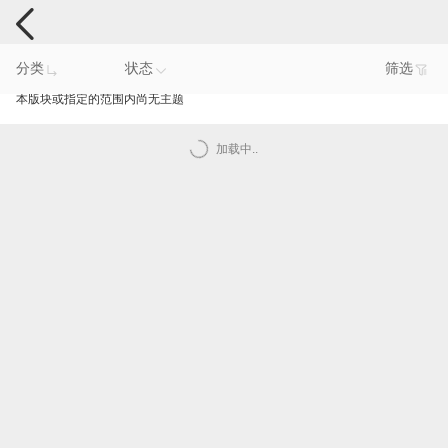
手机反馈
分类
状态
筛选
本版块或指定的范围内尚无主题
加载中..