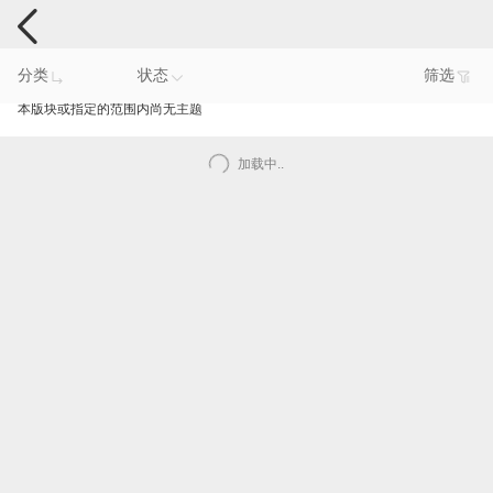
手机反馈
分类
状态
筛选
本版块或指定的范围内尚无主题
加载中..