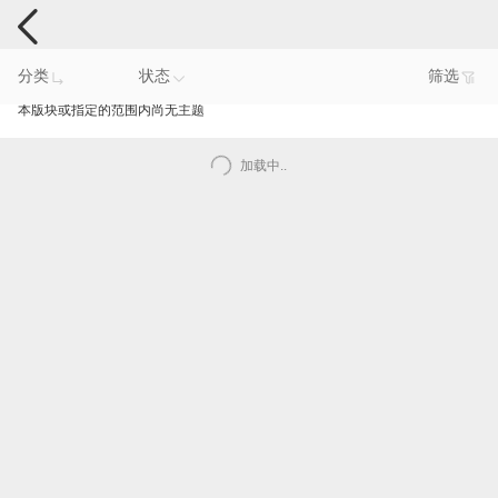
手机反馈
分类
状态
筛选
本版块或指定的范围内尚无主题
加载中..