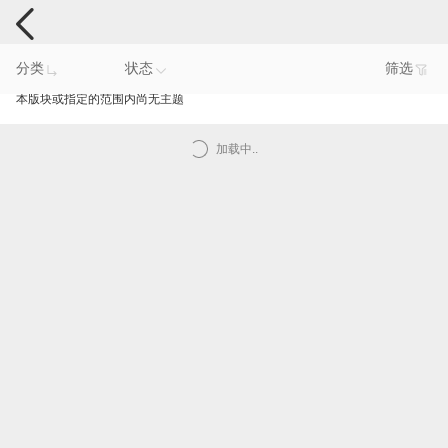
手机反馈
分类
状态
筛选
本版块或指定的范围内尚无主题
加载中..