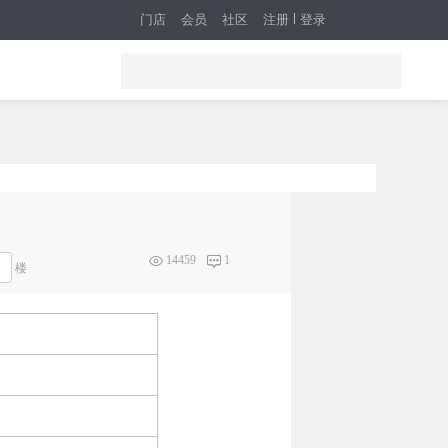
门店
会员
社区
注册
登录
14459
1
楼