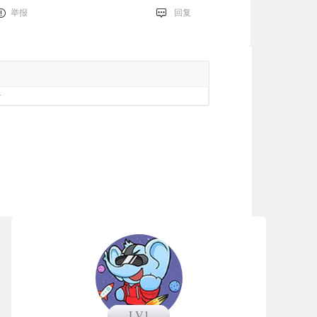
举报
回复
册
LV1
LV1