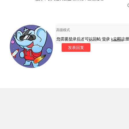
高级模式
您需要登录后才可以回帖
登录
|
立即注
B
Color
Link
Quote
Code
Smilies
发表回复