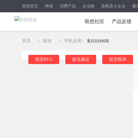
联想首页
商城
消费产品
企业购
政教及大企业
服
联想社区
产品反馈
首页
>
版块
>
手机反馈
>
重启后掉权限
提交BUG
提交建议
提交投诉