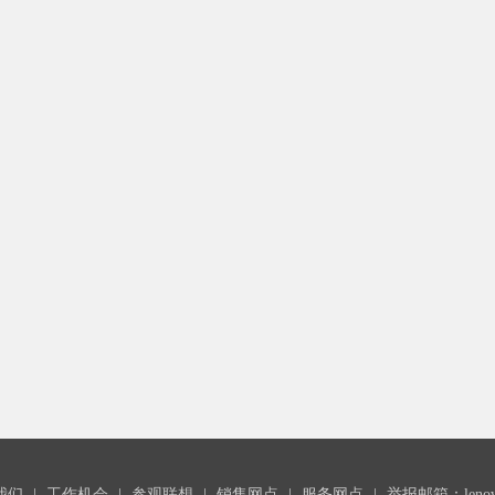
我们
|
工作机会
|
参观联想
|
销售网点
|
服务网点
|
举报邮箱：lenovoc