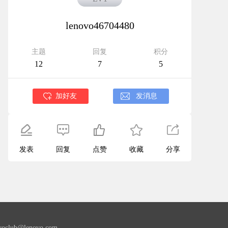
lenovo46704480
主题
回复
积分
12
7
5
加好友
发消息
发表
回复
点赞
收藏
分享
lub@lenovo.com