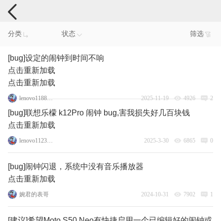
手机反馈
分类
状态
筛选
[bug]设定的闹钟到时间不响
点击重新加载
点击重新加载
lenovo118869839
2025-11-19
4926
2
[bug]联想乐檬 k12Pro 闹钟 bug,害我损失好几百块钱
点击重新加载
lenovo112362691
2025-3-30
6865
0
[bug]闹钟闪退，系统中没有音乐播放器
点击重新加载
婉君的表哥
2024-10-31
7902
1
[建议]希望Moto S50 Neo有快捷启用一个已编辑好的闹钟或