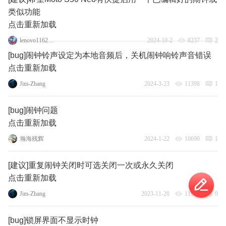
类似功能
点击重新加载
lenovo116218173
2024-10-2
8237
2
[bug]闹钟铃声设定为本地音频后，关机闹钟响铃声音错误
点击重新加载
Jim-Zhang
2024-3-23
11398
1
[bug]闹钟问题
点击重新加载
瀚海残辉
2024-1-22
10690
1
[建议]重复闹钟关闭时可选关闭一次或永久关闭
点击重新加载
Jim-Zhang
2023-11-20
11936
0
[bug]锁屏界面不显示时钟