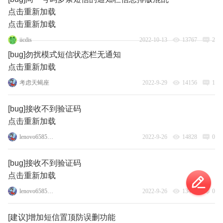
点击重新加载
点击重新加载
iicdis
2022-10-13
13767
2
[bug]勿扰模式短信状态栏无通知
点击重新加载
考虑天蝎座
2022-9-29
14156
1
[bug]接收不到验证码
点击重新加载
lenovo65856986
2022-9-26
14828
0
[bug]接收不到验证码
点击重新加载
lenovo65856986
2022-9-26
13414
0
[建议]增加短信置顶防误删功能