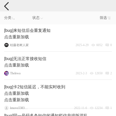
手机反馈
分类
状态
筛选
[bug]来短信后会重复通知
点击重新加载
枯藤老树人家
2025-4-29
6052
0
[bug]无法正常接收短信
点击重新加载
Thelewa
2023-2-3
12650
2
[bug]卡2短信延迟，不能实时收到
点击重新加载
点击重新加载
lenovo53834792
2022-11-6
12234
1
[bug]同一号码多条短信的通知栏信息排版混乱