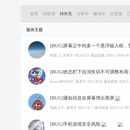
全部
待处理
待补充
分析中
解决中
已答复
版块主题
错觉_5
|
发表于 2023-8-25
|
最后回复 2026-1-19 01:40
[BUG]状态栏下拉消失切不可调整布局
lenovo80301847
|
发表于 2022-10-9
|
最后回复 2026-1-2
[BUG]通知信息在屏幕弹出黑屏
电机小子
|
发表于 2022-10-7
|
最后回复 2026-1-27 00:
[BUG]手机游戏安全风险