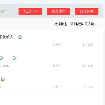
已解决
提交BUG
提交建议
提交投诉
处理状态
遇到次数/关注度
[BUG]屏幕正中间多一个悬浮输入框，预装输入法无法使用
待补充
1
/
12760
4 06:12
待补充
1
/
13940
52
待补充
3
/
13352