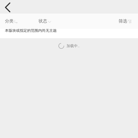
手机反馈
分类
状态
筛选
本版块或指定的范围内尚无主题
加载中..