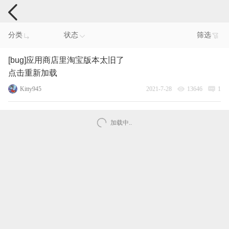
手机反馈
分类
状态
筛选
[bug]应用商店里淘宝版本太旧了
点击重新加载
Kitty945
2021-7-28
13646
1
加载中..