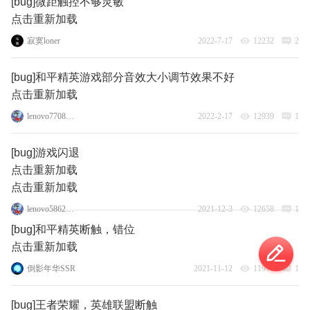
[bug]微距触控不够灵敏
点击重新加载
寂寞loner
2022-7-17
12232
2
[bug]和平精英游戏部分音效大小调节效果不好
点击重新加载
lenovo77087684
2022-2-17
12939
1
[bug]游戏闪退
点击重新加载
点击重新加载
lenovo58624544
2021-12-3
12658
1
[bug]和平精英断触，错位
点击重新加载
倒影年华SSR
2021-11-12
11977
1
[bug]王者荣耀，英雄联盟断触