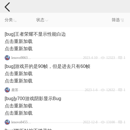
手机反馈
分类
状态
筛选
[bug]王者荣耀不显示性能白边
点击重新加载
点击重新加载
lenovo90631798
2023-4-10
12323
1
[bug]游戏开的是90帧，但是进去只有60帧
点击重新加载
点击重新加载
鹿菩
2023-1-6
12632
1
[bug]y700游戏阴影显示Bug
点击重新加载
点击重新加载
lenovo84552076
2022-12-8
13100
1