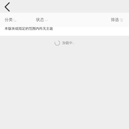
手机反馈
分类
状态
筛选
本版块或指定的范围内尚无主题
加载中..