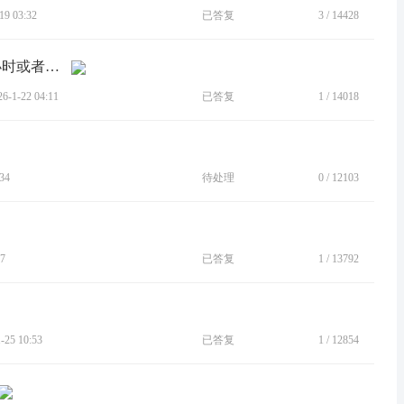
9 03:32
已答复
3
/
14428
[BUG]收任何一个验证码短信要延迟1小时或者收不到
1-22 04:11
已答复
1
/
14018
34
待处理
0
/
12103
7
已答复
1
/
13792
25 10:53
已答复
1
/
12854