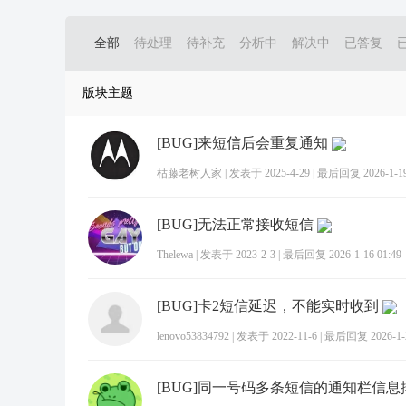
全部
待处理
待补充
分析中
解决中
已答复
版块主题
[BUG]来短信后会重复通知
枯藤老树人家
|
发表于 2025-4-29
|
最后回复 2026-1-19
[BUG]无法正常接收短信
Thelewa
|
发表于 2023-2-3
|
最后回复 2026-1-16 01:49
[BUG]卡2短信延迟，不能实时收到
lenovo53834792
|
发表于 2022-11-6
|
最后回复 2026-1-2
[BUG]同一号码多条短信的通知栏信