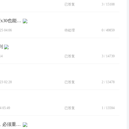
已答复
3
/
15108
[建议]建议加入5g消息，spro就有，希望x30也能加上
5 04:06
待处理
0
/
49859
到
14
已答复
3
/
14739
3 02:28
已答复
2
/
13478
 05:49
已答复
1
/
13594
[BUG]moto edge x30手机，短信收不到，必须重启手机才行