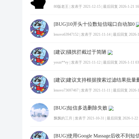
80版老王
|
发表于 2021-12-15
|
最后回复 2026-1-21 16
[BUG]10开头十位数短信端口自动加0
lenovo63947152
|
发表于 2021-11-14
|
最后回复 2026-1-
[建议]骚扰拦截过于简陋
yesm**ey
|
发表于 2021-11-12
|
最后回复 2026-1-11 03
[建议]建议支持根据搜索过滤结果批量
lenovo73697467
|
发表于 2021-11-11
|
最后回复 2026-1-
[BUG]短信多选删除失败
飘飘的三月
|
发表于 2021-10-31
|
最后回复 2026-1-22 
[BUG]使用Google Massage后收不到短