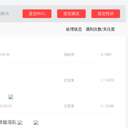
已解决
提交BUG
提交建议
提交投诉
处理状态
遇到次数/关注度
 01:59
待处理
0
/
6067
已答复
2
/
12670
3 02:31
已答复
1
/
12248
息排版混乱