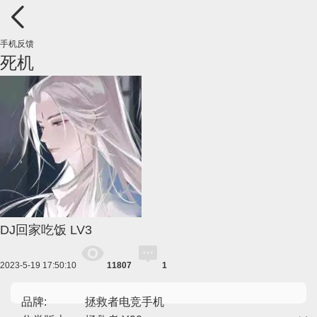
手机反馈
死机
DJ回家吃饭
LV3
2023-5-19 17:50:10
11807
1
品牌:
拯救者电竞手机