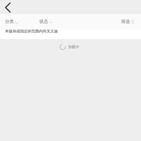
手机反馈
分类
状态
筛选
本版块或指定的范围内尚无主题
加载中..