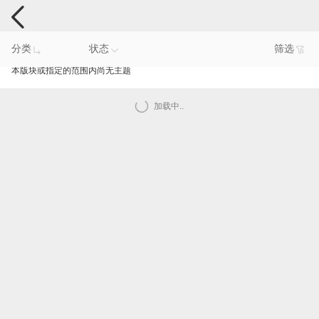
手机反馈
分类
状态
筛选
本版块或指定的范围内尚无主题
加载中..