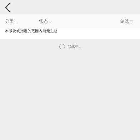
手机反馈
分类
状态
筛选
本版块或指定的范围内尚无主题
加载中..