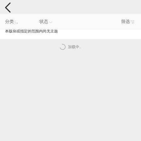
手机反馈
分类
状态
筛选
本版块或指定的范围内尚无主题
加载中..