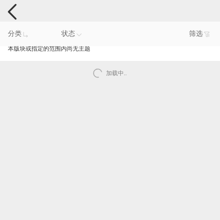
手机反馈
分类
状态
筛选
本版块或指定的范围内尚无主题
加载中..